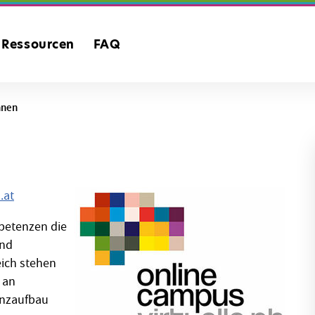
Ressourcen
FAQ
nnen
.at
mpetenzen die
und
eich stehen
 an
enzaufbau