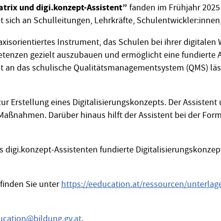
trix und digi.konzept-Assistent”
fanden im Frühjahr 2025 s
tet sich an Schulleitungen, Lehrkräfte, Schulentwickler:inn
xisorientiertes Instrument, das Schulen bei ihrer digitalen 
etenzen gezielt auszubauen und ermöglicht eine fundierte 
it an das schulische Qualitätsmanagementsystem (QMS) läss
 zur Erstellung eines Digitalisierungskonzepts. Der Assisten
aßnahmen. Darüber hinaus hilft der Assistent bei der Formu
des digi.konzept-Assistenten fundierte Digitalisierungskonze
finden Sie unter
https://eeducation.at/ressourcen/unterlag
ucation
@
bildung.gv.at
.