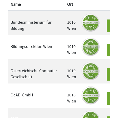
Name
Ort
Bundesministerium für
1010
Bildung
Wien
Det
Bildungsdirektion Wien
1010
Wien
Det
Österreichische Computer
1010
Gesellschaft
Wien
Det
OeAD-GmbH
1010
Wien
Det