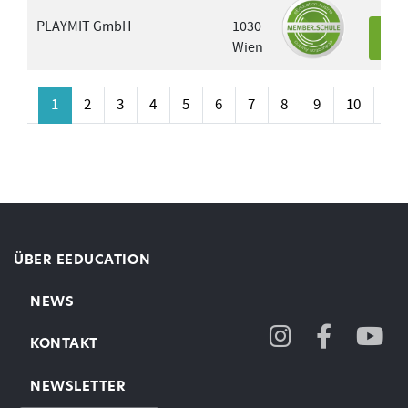
PLAYMIT GmbH
1030
Wien
Det
rück
1
2
3
4
5
6
7
8
9
10
Wei
ÜBER EEDUCATION
NEWS
KONTAKT
NEWSLETTER