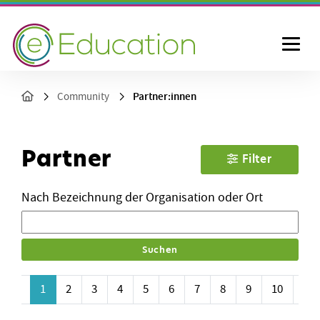
Partner:innen
Community
Partner
Filter
Nach Bezeichnung der Organisation oder Ort
rück
1
2
3
4
5
6
7
8
9
10
Wei