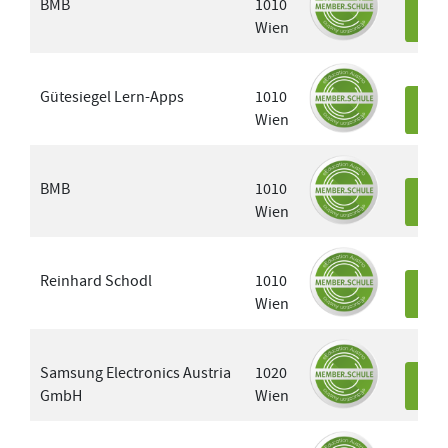
BMB
1010
Wien
Det
Gütesiegel Lern-Apps
1010
Wien
Det
BMB
1010
Wien
Det
Reinhard Schodl
1010
Wien
Det
Samsung Electronics Austria
1020
GmbH
Wien
Det