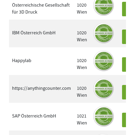
Österreichische Gesellschaft
1020
für 3D Druck
Wien
Det
IBM Österreich GmbH
1020
Wien
Det
Happylab
1020
Wien
Det
https://anythingcounter.com
1020
Wien
Det
SAP Österreich GmbH
1021
Wien
Det