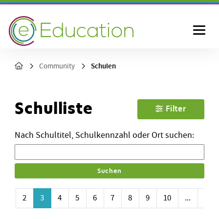
Schulen
Community
Schulliste
Filter
Nach Schultitel, Schulkennzahl oder Ort suchen:
1
2
3
4
5
6
7
8
9
10
...
282