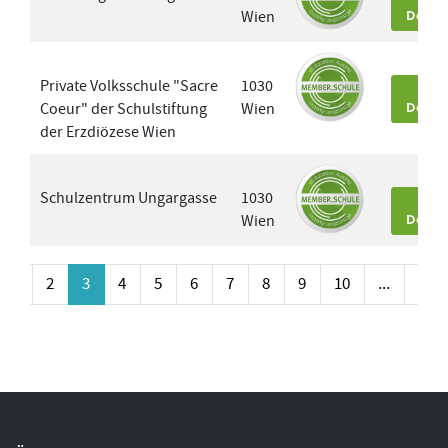
Wien
Detai
Private Volksschule "Sacre
1030
Coeur" der Schulstiftung
Wien
Detai
der Erzdiözese Wien
Schulzentrum Ungargasse
1030
Wien
Detai
1
2
3
4
5
6
7
8
9
10
...
282