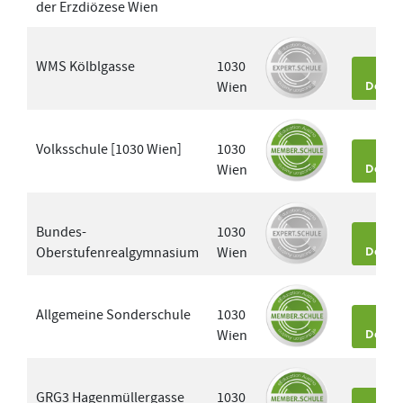
der Erzdiözese Wien
WMS Kölblgasse
1030
Wien
Detai
Volksschule [1030 Wien]
1030
Wien
Detai
Bundes-
1030
Oberstufenrealgymnasium
Wien
Detai
Allgemeine Sonderschule
1030
Wien
Detai
GRG3 Hagenmüllergasse
1030