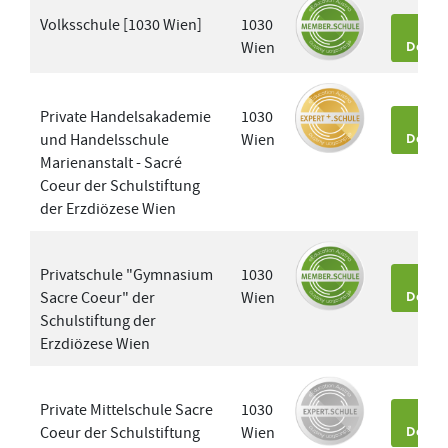
Volksschule [1030 Wien]
1030
Wien
Detai
Private Handelsakademie
1030
und Handelsschule
Wien
Detai
Marienanstalt - Sacré
Coeur der Schulstiftung
der Erzdiözese Wien
Privatschule "Gymnasium
1030
Sacre Coeur" der
Wien
Detai
Schulstiftung der
Erzdiözese Wien
Private Mittelschule Sacre
1030
Coeur der Schulstiftung
Wien
Detai