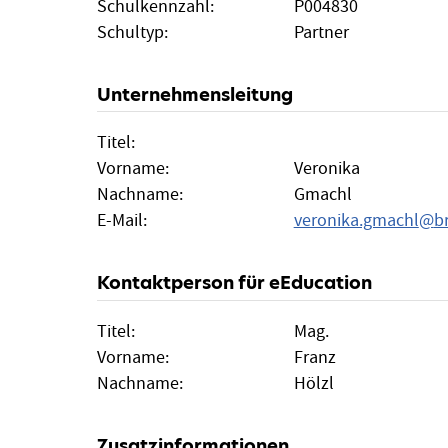
Schulkennzahl:
P004830
Schultyp:
Partner
Unternehmensleitung
Titel:
Vorname:
Veronika
Nachname:
Gmachl
E-Mail:
veronika.gmachl
@
b
Kontaktperson für eEducation
Titel:
Mag.
Vorname:
Franz
Nachname:
Hölzl
Zusatzinformationen