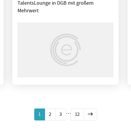
TalentsLounge in DGB mit großem
Mehrwert
…
1
2
3
12