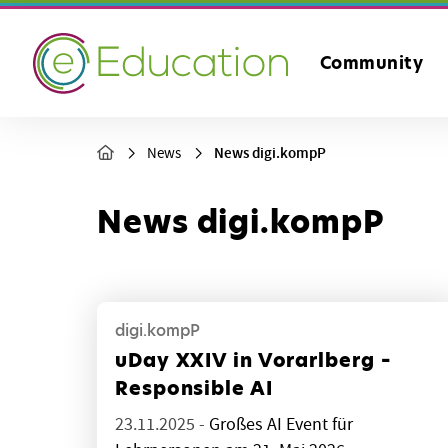
Community
News digi.kompP
News
News digi.kompP
digi.kompP
uDay XXIV in Vorarlberg –
Responsible AI
23.11.2025 -
Großes AI Event für