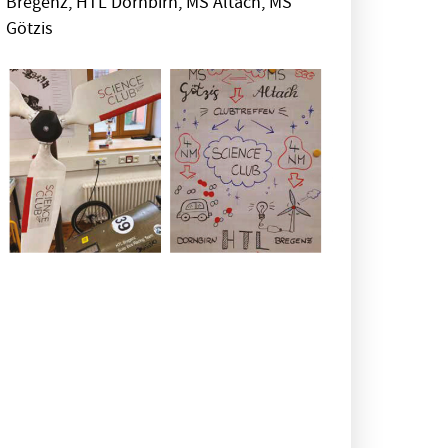
Bregenz, HTL Dornbirn, MS Altach, MS
Götzis