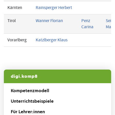
Kärnten
Rainsperger Herbert
Tirol
Wanner Florian
Penz
Seid
Carina
Mart
Vorarlberg
Katzlberger Klaus
digi.komp8
Kompetenzmodell
Unterrichtsbeispiele
Für Lehrer:innen