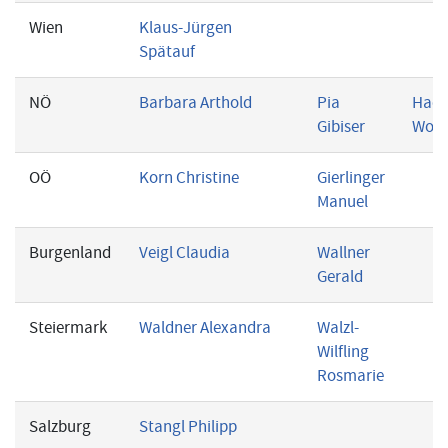
Wien
Klaus-Jürgen
Spätauf
NÖ
Barbara Arthold
Pia
Hack
Gibiser
Wolf
OÖ
Korn Christine
Gierlinger
Manuel
Burgenland
Veigl Claudia
Wallner
Gerald
Steiermark
Waldner Alexandra
Walzl-
Wilfling
Rosmarie
Salzburg
Stangl Philipp